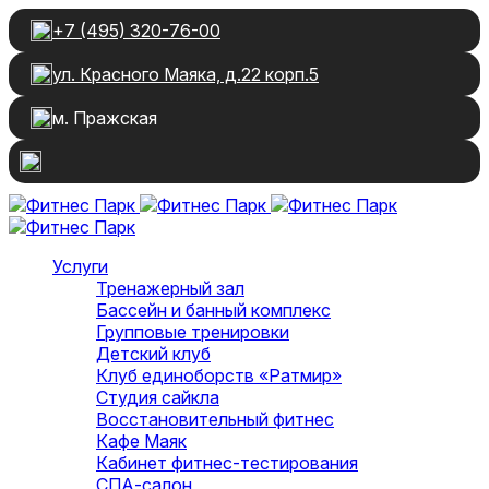
+7 (495) 320-76-00
ул. Красного Маяка, д.22 корп.5
м. Пражская
Услуги
Тренажерный зал
Бассейн и банный комплекс
Групповые тренировки
Детский клуб
Клуб единоборств «Ратмир»
Студия сайкла
Восстановительный фитнес
Кафе Маяк
Кабинет фитнес-тестирования
СПА-салон