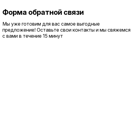
Форма обратной связи
Мы уже готовим для вас самое выгодные
предложение! Оставьте свои контакты и мы свяжемся
с вами в течение 15 минут
Отправить заявку
Я ознакомлен(а) с
политикой конфиденциальности
и даю
согласие на обработку персональных данных
Я даю
согласие
на получение рекламно-
информационной рассылки.