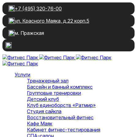
+7 (495) 320-76-00
ул. Красного Маяка, д.22 корп.5
м. Пражская
Услуги
Тренажерный зал
Бассейн и банный комплекс
Групповые тренировки
Детский клуб
Клуб единоборств «Ратмир»
Студия сайкла
Восстановительный фитнес
Кафе Маяк
Кабинет фитнес-тестирования
СПА-салон