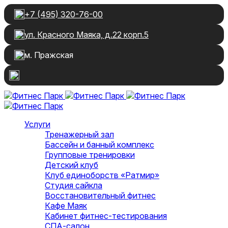
+7 (495) 320-76-00
ул. Красного Маяка, д.22 корп.5
м. Пражская
Услуги
Тренажерный зал
Бассейн и банный комплекс
Групповые тренировки
Детский клуб
Клуб единоборств «Ратмир»
Студия сайкла
Восстановительный фитнес
Кафе Маяк
Кабинет фитнес-тестирования
СПА-салон