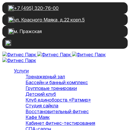
+7 (495) 320-76-00
ул. Красного Маяка, д.22 корп.5
м. Пражская
Услуги
Тренажерный зал
Бассейн и банный комплекс
Групповые тренировки
Детский клуб
Клуб единоборств «Ратмир»
Студия сайкла
Восстановительный фитнес
Кафе Маяк
Кабинет фитнес-тестирования
СПА-салон