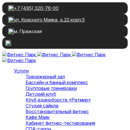
+7 (495) 320-76-00
ул. Красного Маяка, д.22 корп.5
м. Пражская
Услуги
Тренажерный зал
Бассейн и банный комплекс
Групповые тренировки
Детский клуб
Клуб единоборств «Ратмир»
Студия сайкла
Восстановительный фитнес
Кафе Маяк
Кабинет фитнес-тестирования
СПА-салон